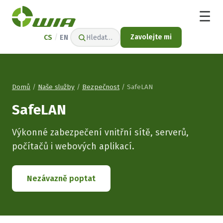
☰
/
Zavolejte mi
CS
EN
Hledat…
Domů
/
Naše služby
/
Bezpečnost
/ SafeLAN
SafeLAN
Výkonné zabezpečení vnitřní sítě, serverů,
počítačů i webových aplikací.
Nezávazně poptat