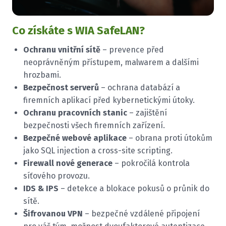
Co získáte s WIA SafeLAN?
Ochranu vnitřní sítě
– prevence před
neoprávněným přístupem, malwarem a dalšími
hrozbami.
Bezpečnost serverů
– ochrana databází a
firemních aplikací před kybernetickými útoky.
Ochranu pracovních stanic
– zajištění
bezpečnosti všech firemních zařízení.
Bezpečné webové aplikace
– obrana proti útokům
jako SQL injection a cross-site scripting.
Firewall nové generace
– pokročilá kontrola
síťového provozu.
IDS & IPS
– detekce a blokace pokusů o průnik do
sítě.
Šifrovanou VPN
– bezpečné vzdálené připojení