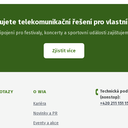
ujete telekomunikační řešení pro vlastní
ipojení pro festivaly, koncerty a sportovní události zajišťujem
Zjistit více
Technická pod
OTAZY
O WIA
(nonstop):
+420 211 151 1
Kariéra
Novinky a PR
Eventy a akce