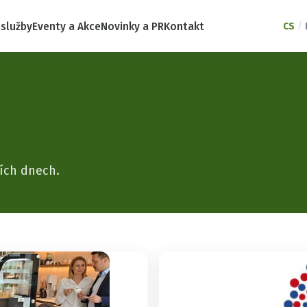
/
 služby
Eventy a Akce
Novinky a PR
Kontakt
CS
cích dnech.