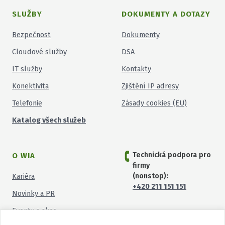
SLUŽBY
DOKUMENTY A DOTAZY
Bezpečnost
Dokumenty
Cloudové služby
DSA
IT služby
Kontakty
Konektivita
Zjištění IP adresy
Telefonie
Zásady cookies (EU)
Katalog všech služeb
Technická podpora pro
O WIA
firmy
(nonstop):
Kariéra
+420 211 151 151
Novinky a PR
Eventy a akce